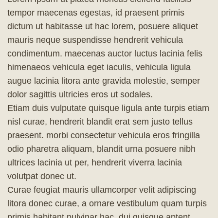
tempor maecenas egestas, id praesent primis
dictum ut habitasse ut hac lorem, posuere aliquet
mauris neque suspendisse hendrerit vehicula
condimentum. maecenas auctor luctus lacinia felis
himenaeos vehicula eget iaculis, vehicula ligula
augue lacinia litora ante gravida molestie, semper
dolor sagittis ultricies eros ut sodales.
Etiam duis vulputate quisque ligula ante turpis etiam
nisl curae, hendrerit blandit erat sem justo tellus
praesent. morbi consectetur vehicula eros fringilla
odio pharetra aliquam, blandit urna posuere nibh
ultrices lacinia ut per, hendrerit viverra lacinia
volutpat donec ut.
Curae feugiat mauris ullamcorper velit adipiscing
litora donec curae, a ornare vestibulum quam turpis
primis habitant pulvinar hac, dui quisque aptent