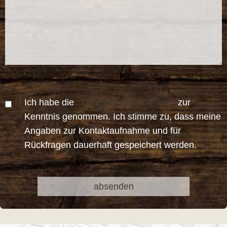
Ich habe die
Datenschutzerklärung
zur
Kenntnis genommen. Ich stimme zu, dass meine
Angaben zur Kontaktaufnahme und für
Rückfragen dauerhaft gespeichert werden.
Bitte
Bitte
lasse
lasse
dieses
dieses
Feld
Feld
leer.
leer.