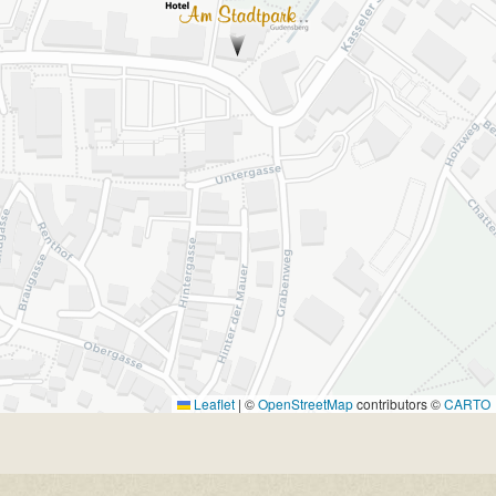
Leaflet
|
©
OpenStreetMap
contributors ©
CARTO