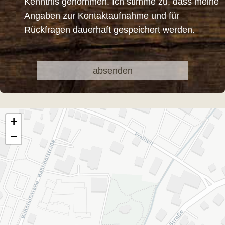
Kenntnis genommen. Ich stimme zu, dass meine
Angaben zur Kontaktaufnahme und für
Rückfragen dauerhaft gespeichert werden.
Bitte
Bitte
lasse
lasse
dieses
dieses
Feld
Feld
leer.
leer.
+
−