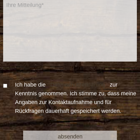
Ich habe die
Datenschutzerklärung
zur
Kenntnis genommen. Ich stimme zu, dass meine
Angaben zur Kontaktaufnahme und für
Rückfragen dauerhaft gespeichert werden.
Bitte
Bitte
lasse
lasse
dieses
dieses