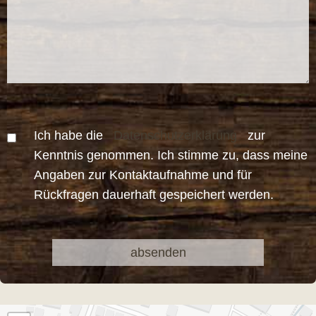
Ich habe die
Datenschutzerklärung
zur
Kenntnis genommen. Ich stimme zu, dass meine
Angaben zur Kontaktaufnahme und für
Rückfragen dauerhaft gespeichert werden.
Bitte
Bitte
lasse
lasse
dieses
dieses
Feld
Feld
leer.
leer.