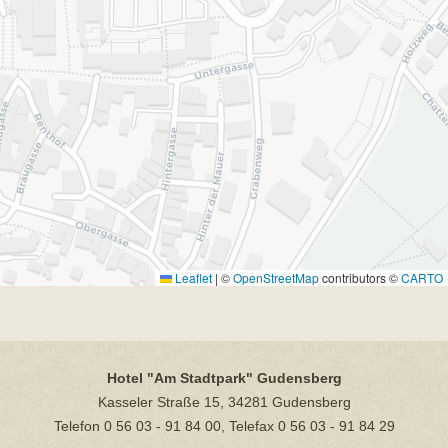
Leaflet
|
©
OpenStreetMap
contributors ©
CARTO
Hotel "Am Stadtpark" Gudensberg
Kasseler Straße 15, 34281 Gudensberg
Telefon 0 56 03 - 91 84 00, Telefax 0 56 03 - 91 84 29