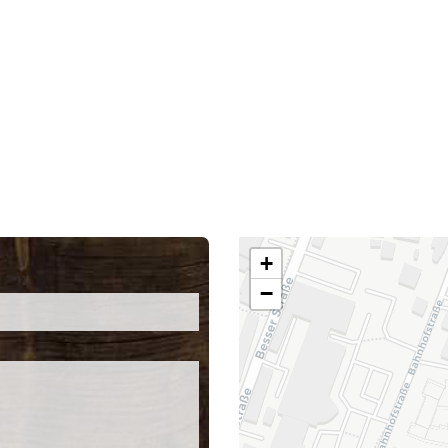
ws
» Übersicht Kurs-News
+
−