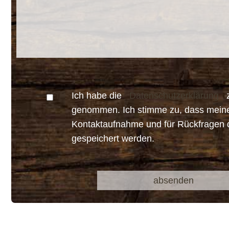
Ich habe die
Datenschutzerklärung
z
genommen. Ich stimme zu, dass mein
Kontaktaufnahme und für Rückfragen 
gespeichert werden.
Bitte
Bitte
lasse
lasse
dieses
dieses
Feld
Feld
leer.
leer.