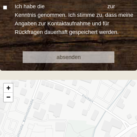
Ich habe die
Datenschutzerklärung
zur
Kenntnis genommen. Ich stimme zu, dass meine
Angaben zur Kontaktaufnahme und für
Rückfragen dauerhaft gespeichert werden.
Bitte
Bitte
lasse
lasse
dieses
dieses
Feld
Feld
leer.
leer.
+
−