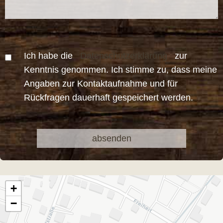
Ich habe die
Datenschutzerklärung
zur
Kenntnis genommen. Ich stimme zu, dass meine
Angaben zur Kontaktaufnahme und für
Rückfragen dauerhaft gespeichert werden.
Bitte
Bitte
lasse
lasse
dieses
dieses
Feld
Feld
leer.
leer.
+
−